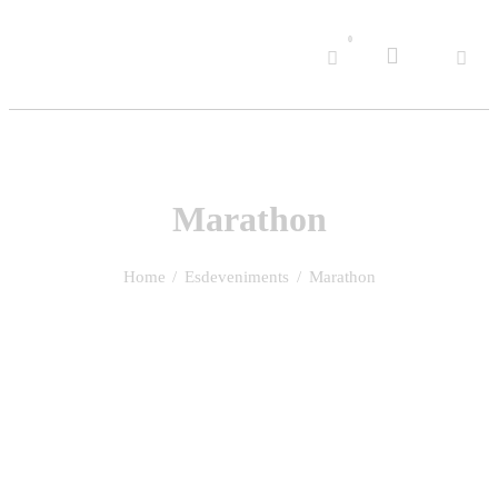
Inici
0
Nosaltres
Serveis
Novetats
Marathon
Oportunitats
Home
Esdeveniments
Marathon
Marques
Galeria
Contacte