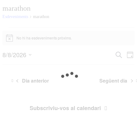
marathon
Esdeveniments
marathon
Esdeveniments
No hi ha esdeveniments pròxims.
del
Avís
ag.
Navega
Na
8/8/2026
Cerca
8,
Dia
de
visual
Selecciona
2026
vis
una
i
data.
Es
cerca
Dia anterior
Següent dia
d'Esde
Subscriviu-vos al calendari