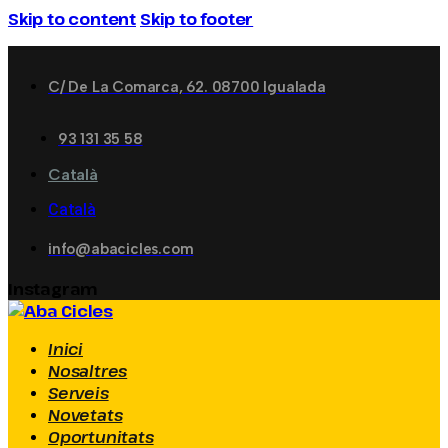
Skip to content
Skip to footer
C/ De La Comarca, 62. 08700 Igualada
93 131 35 58
Català
Català
info@abacicles.com
Instagram
Inici
Nosaltres
Serveis
Novetats
Oportunitats